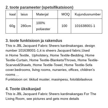
2. toote parameeter (spetsifikatsioon)
kaal
laius
Materjal
MOQ
Kujundusnumber
100%
60g
280cm
100
101638001-1
polüester
3. toote funktsioon ja rakendus
This is JBL Jacquard Fabric Sheers kardinakangas. design
number 101638001-1,it is sheers Jacquard fabric,Used
in Home Textile, Upholstery, Home Textile-Bedding, Home
Textile-Curtain, Home Textile-Blankets/Throws, Home Textile-
Scarves&Shawls, Home Textile-Towel, Home Textile-Sofa
cover.bedrooms, living rooms, nurseries, offices, children's
rooms ...
Funktsioon on: tikitud muster, masinpesu, fotoläbilaskvus
4. Toote üksikasjad
This is JBL Jacquard Fabric Sheers kardinakangas For The
Living Room, see pictures and gets more details