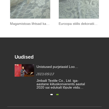
Magamistoas lihtsad kaasaegses stiilis kardinad
Euroopa stiilis dekoratiivne heeringkardin
Uudised
Kas interjööritekstiilide tulevikku
määrab suure jõudlusega
2026/06/01
kardinakangas?
Interjööritekstiilide maastik on
läbimas märkimisväärseid
muutusi, mis on ajendatud
arenevatest
arhitektuurinõuetest ja tarbijate
eelistustest nii esteetika kui ka
funktsionaalsuse osas. Selles
dünaamilises sektoris on üks
kategooria jätkuvalt elu- ja