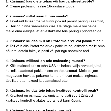
1. küsimus: kas olete tehas või kaubandusettevõte?
V: Oleme professionaalne 16-aastase tootja.
2. küsimus: millal saan hinna saada?
V: Tavaliselt tsiteerime 24 tunni jooksul pärast päringu saamist,
kui teil on hinna saamiseks kiire. Helistage meile või öelge
meile oma e-kirjas, et arvestaksime teie päringu prioriteediga
3. küsimus: kuidas mul on Proforma arve või pakkumine?
V: Teil võib olla Proforma arve / pakkumine, esitades meile oma
nõuete loetelu faksi, e-posti või päringu saatmise teel.
4. küsimus: millised on teie maksetingimused?
V: Kõik maksed tuleks teha USA dollarites, välja arvatud juhul,
kui teile saadetud pakkumises on täpsustatud. Meie ostjate
mugavuse huvides pakume kahte erinevat maksetingimust:
täielikud ettemaksed ja osamaksed ette.
5. küsimus: kuidas teie tehas kvaliteedikontrolli peab?
V: Kvaliteet on esmatähtis, omistame alati suurt tähtsust
kvaliteedikontrollile alates toorainest kuni lõpuni.
6. küsimus: kas pakute tasuta proove?