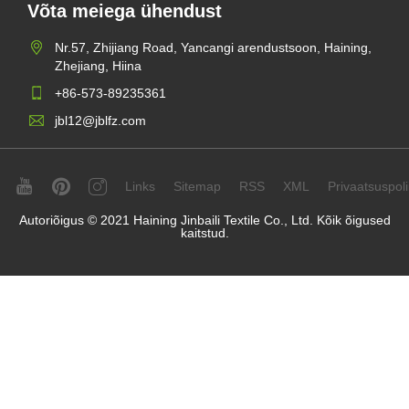
Võta meiega ühendust
Nr.57, Zhijiang Road, Yancangi arendustsoon, Haining,
Zhejiang, Hiina
+86-573-89235361
jbl12@jblfz.com
Links
Sitemap
RSS
XML
Privaatsuspolii
Autoriõigus © 2021 Haining Jinbaili Textile Co., Ltd. Kõik õigused
kaitstud.