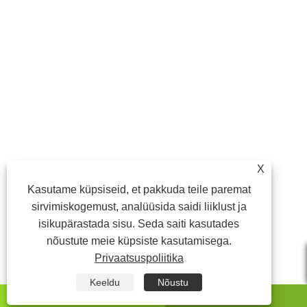
X
Kasutame küpsiseid, et pakkuda teile paremat
sirvimiskogemust, analüüsida saidi liiklust ja
isikupärastada sisu. Seda saiti kasutades
nõustute meie küpsiste kasutamisega.
Privaatsuspoliitika
Keeldu
Nõustu
whatsapp
E-post