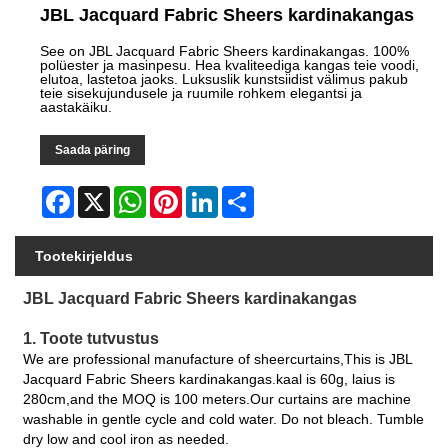
JBL Jacquard Fabric Sheers kardinakangas
See on JBL Jacquard Fabric Sheers kardinakangas. 100%
polüester ja masinpesu. Hea kvaliteediga kangas teie voodi,
elutoa, lastetoa jaoks. Luksuslik kunstsiidist välimus pakub
teie sisekujundusele ja ruumile rohkem elegantsi ja
aastakäiku.
Saada päring
Facebook
X
WhatsApp
Pinterest
LinkedIn
Share
Tootekirjeldus
JBL Jacquard Fabric Sheers kardinakangas
1. Toote tutvustus
We are professional manufacture of sheercurtains,This is JBL
Jacquard Fabric Sheers kardinakangas.kaal is 60g, laius is
280cm,and the MOQ is 100 meters.Our curtains are machine
washable in gentle cycle and cold water. Do not bleach. Tumble
dry low and cool iron as needed.