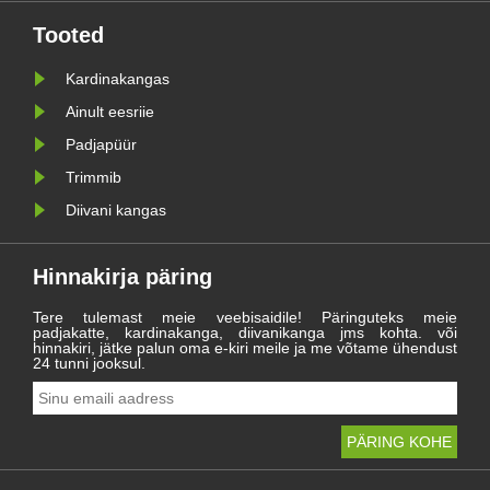
äripindade nurgakivi:
kardinakangas.
Tooted
Kardinakangas
Ainult eesriie
Padjapüür
Trimmib
Diivani kangas
Hinnakirja päring
Tere tulemast meie veebisaidile! Päringuteks meie
padjakatte, kardinakanga, diivanikanga jms kohta. või
hinnakiri, jätke palun oma e-kiri meile ja me võtame ühendust
24 tunni jooksul.