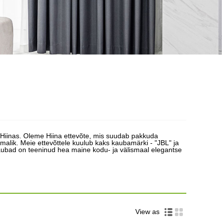
as Hiinas. Oleme Hiina ettevõte, mis suudab pakkuda
imalik. Meie ettevõttele kuulub kaks kaubamärki - "JBL" ja
aubad on teeninud hea maine kodu- ja välismaal elegantse
View as