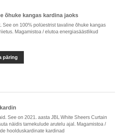
ne õhuke kangas kardina jaoks
t. See on 100% polüestrist tavaline õhuke kangas
iietus. Magamistoa / elutoa energiasäästlikud
 päring
kardin
aid. See on 2021. aasta JBL White Sheers Curtain
suta näidis tarnekulude arutelu ajal. Magamistoa /
nde hoolduskardinate kardinad