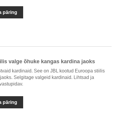
 päring
lis valge õhuke kangas kardina jaoks
tvaid kardinaid. See on JBL kootud Euroopa stiilis
aoks. Selgitage valgeid kardinaid. Lihtsad ja
 vastupidav.
 päring