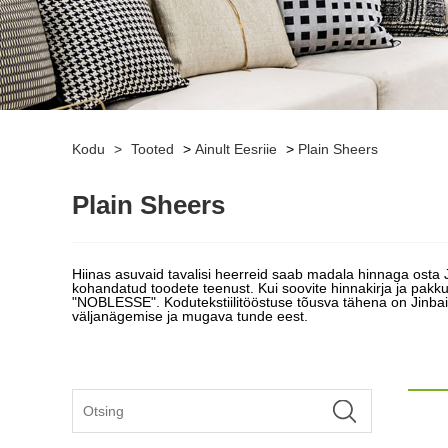
Kodu
>
Tooted
>
Ainult Eesriie
>
Plain Sheers
Plain Sheers
Hiinas asuvaid tavalisi heerreid saab madala hinnaga osta J
kohandatud toodete teenust. Kui soovite hinnakirja ja pakkum
"NOBLESSE". Kodutekstiilitööstuse tõusva tähena on Jinba
väljanägemise ja mugava tunde eest.