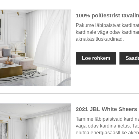
100% polüestrist tavali
Pakume läbipaistvat kardina
kardinale väga odav kardinar
aknakäsitluskardinad.
Loe rohkem
Saada
2021 JBL White Sheers 
Tarnime läbipaistvaid kardin
väga odav kardinariietus. Ta
elutoa energiasäästlike ake