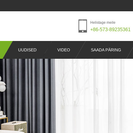
Helistage meile
+86-573-89235361
UUDISED
VIDEO
SAADA PÄRING