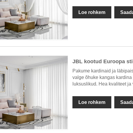
Loe rohkem
Saada
JBL kootud Euroopa stii
Pakume kardinaid ja läbipais
valge õhuke kangas kardina j
luksuslikud. Hea kvaliteet ja
Loe rohkem
Saada