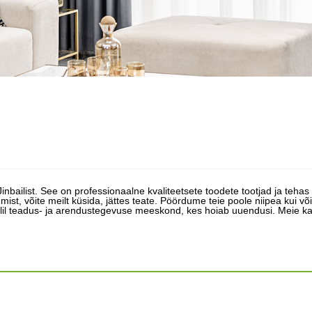
inbailist. See on professionaalne kvaliteetsete toodete tootjad ja teh
ist, võite meilt küsida, jättes teate. Pöördume teie poole niipea kui võ
ilil teadus- ja arendustegevuse meeskond, kes hoiab uuendusi. Meie k