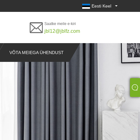
Eesti Keel
Saatke meile e-kiri
jbl12@jblfz.com
VÕTA MEIEGA ÜHENDUST