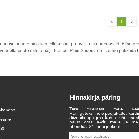
<
1
>
ndust, saame pakkuda teile tasuta proovi ja muid teenuseid. Hiina profe
Võib-olla peate ostma palju teenust Plain Sheers, siis saame pakkuda h
Hinnakirja päring
Tere tulemast meie veebis
akangas
Kas interjööritekstiilide tulevikku
Unistused purjetasid Loo
Päringuteks meie padjakatte, kard
määrab suure jõudlusega
parem tulevik | kimberly-clarki
diivanikanga jms kohta. või hinnaki
eesriie
2026/06/01
2021/05/13
palun oma e-kiri meile ja me
kardinakangas?
tunnustusauhinnad 2020
ühendust 24 tunni jooksul.
Interjööritekstiilide maastik on
Jinbaili Textile Co., Ltd. iga-
üür
läbimas märkimisväärseid
aastane kiituskonverents aastal
muutusi, mis on ajendatud
2020 sai edukalt lõpule viidud.
b