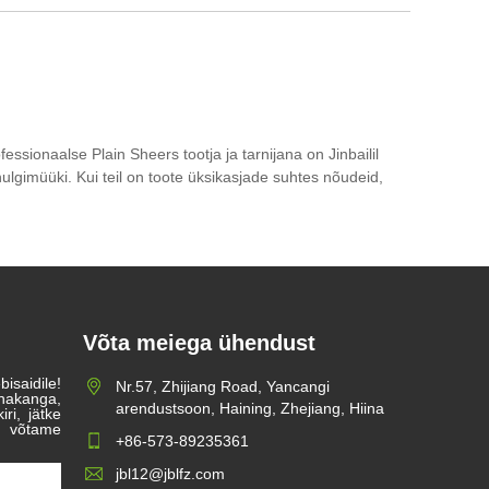
ssionaalse Plain Sheers tootja ja tarnijana on Jinbailil
ulgimüüki. Kui teil on toote üksikasjade suhtes nõudeid,
Võta meiega ühendust
aidile!
Nr.57, Zhijiang Road, Yancangi
inakanga,
arendustsoon, Haining, Zhejiang, Hiina
ri, jätke
 võtame
+86-573-89235361
jbl12@jblfz.com