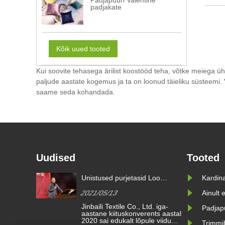
Padjapüüri Valentine
padjakate
Kõik uued tooted
Kui soovite tehasega ärilist koostööd teha, võtke meiega ühe
paljude aastate kogemus ja ta on loonud täieliku süsteemi. 
saame seda kohandada.
Uudised
Tooted
e tulevikku
Unistused purjetasid Loo
Kardin
sega
parem tulevik | kimberly-clarki
2021/05/13
Ainult 
tunnustusauhinnad 2020
aastik on
Jinbaili Textile Co., Ltd. iga-
Padjap
seid
aastane kiituskonverents aastal
datud
2020 sai edukalt lõpule viidud.
Trimmi