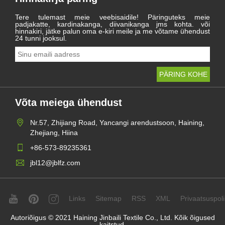
Tere tulemast meie veebisaidile! Päringuteks meie
padjakatte, kardinakanga, diivanikanga jms kohta. või
hinnakiri, jätke palun oma e-kiri meile ja me võtame ühendust
24 tunni jooksul.
Võta meiega ühendust
Nr.57, Zhijiang Road, Yancangi arendustsoon, Haining,
Zhejiang, Hiina
+86-573-89235361
jbl12@jblfz.com
Links
Sitemap
RSS
XML
Privaatsuspolii
Autoriõigus © 2021 Haining Jinbaili Textile Co., Ltd. Kõik õigused
kaitstud.