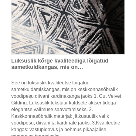
Luksuslik kõrge kvaliteediga lõigatud
sametkuldkangas, mis on
keskkonnasõbralik voodipesu diivani
kardinakangaks
See on luksuslik kvaliteetse lõigatud
sametkuldamiskangas, mis on keskkonnasõbralik
voodipesu diivani kardinakanga jaoks 1. Cut Velvet
Gilding: Luksuslik tekstuur kuldsete aktsentidega
elegantse välimuse saavutamiseks. 2.
Keskkonnasõbralik materjal: jätkusuutlik valik
voodipesu, diivani ja kardinate jaoks. 3.Kvaliteetne
kangas: vastupidavus ja pehmus pikaajalise