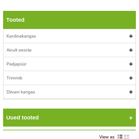
Tooted
Kardinakangas
Ainult eesriie
Padjapüür
Trimmib
Diivani kangas
Uued tooted
View as