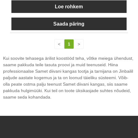
Loe rohkem
Saada päring
<
1
>
Kui soovite tehasega ärilist koostööd teha, võtke meiega ühendust,
saame pakkuda teile tasuta proovi ja muid teenuseid. Hiina
professionaalse Samet diivani kangas tootja ja tarnijana on Jinbailil
paljude aastate kogemus ja ta on loonud täieliku süsteemi. Võib-
olla peate ostma palju teenust Samet diivani kangas, siis saame
pakkuda hulgimüüki. Kui teil on toote üksikasjade suhtes nõudeid,
saame seda kohandada.