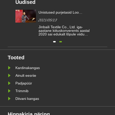
Uudised
ikku
Unistused purjetasid Loo
parem tulevik | kimberly-clarki
2021/05/13
tunnustusauhinnad 2020
on
Jinbaili Textile Co., Ltd. iga-
aastane kiituskonverents aastal
2020 sai edukalt lõpule viidud.
Jinbaili pere kogunes
jate
Hainingisse, et vaadata üle
 ka
aasta jooksul saavutatud
es
raskused ja saavutused ning
s
oodata uut teekonda 2021.
aastal.
Tooted
Kardinakangas
Ainult eesriie
Padjapüür
Trimmib
Diivani kangas
Hinnakirja päring