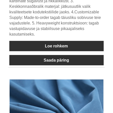
kardinate sügavust ja rikkalikkust. 3.
Keskkonnasõbralik materjal: jätkusuutlik valik
kvaliteetsete kodutekstiilide jaoks. 4.Customizable
Supply: Made-to-order tagab täiusliku sobivuse teie
vajadustele. 5. Heavyweight konstruktsioon: tagab
vastupidavuse ja stabiilsuse pikaajaliseks
kasutamiseks.
Loe rohkem
Saada päring