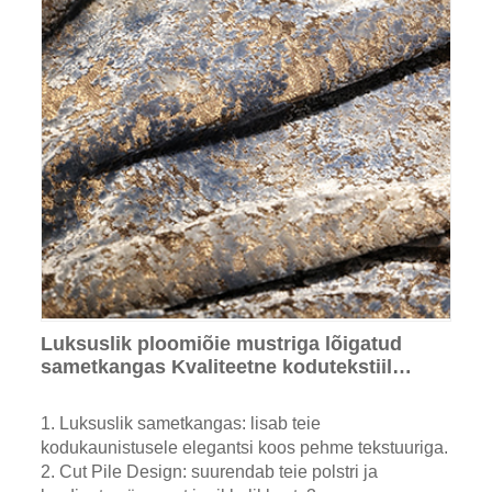
Luksuslik ploomiõie mustriga lõigatud
sametkangas Kvaliteetne kodutekstiil
diivanitele ja kardinatele kodu
kaunistamiseks
1. Luksuslik sametkangas: lisab teie
kodukaunistusele elegantsi koos pehme tekstuuriga.
2. Cut Pile Design: suurendab teie polstri ja