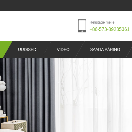
Helistage meile
+86-573-89235361
UUDISED
VIDEO
SAADA PÄRING