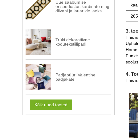
Uue saabumise
kaa
erisoodustus kardinate ning
diivani ja lauariide jaoks
285
3. to
This i
Trüki dekoratiivne
Uphols
kodutekstiilipadi
Home 
Funkts
soojus
4. To
Padjapüüri Valentine
padjakate
This i
Kõik uued tooted