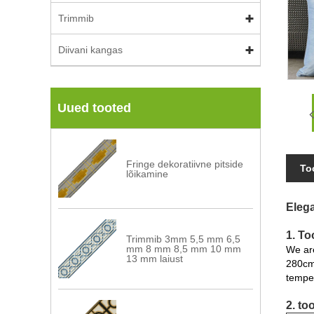
Trimmib
Diivani kangas
Uued tooted
Fringe dekoratiivne pitside
To
lõikamine
Eleg
1. To
Trimmib 3mm 5,5 mm 6,5
mm 8 mm 8,5 mm 10 mm
We are
13 mm laiust
280cm,
temper
2. to