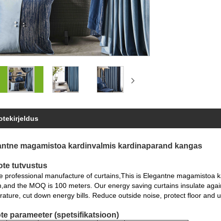
otekirjeldus
antne magamistoa kardinvalmis kardinaparand kangas
ote tutvustus
 professional manufacture of curtains,This is Elegantne magamistoa ka
and the MOQ is 100 meters. Our energy saving curtains insulate again
ature, cut down energy bills. Reduce outside noise, protect floor and 
ote parameeter (spetsifikatsioon)