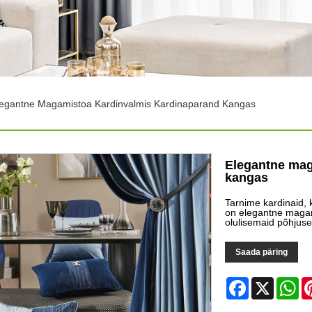
legantne Magamistoa Kardinvalmis Kardinaparand Kangas
Elegantne mag
kangas
Tarnime kardinaid, 
on elegantne magam
olulisemaid põhjuse
Saada päring
Facebook
X
Wh