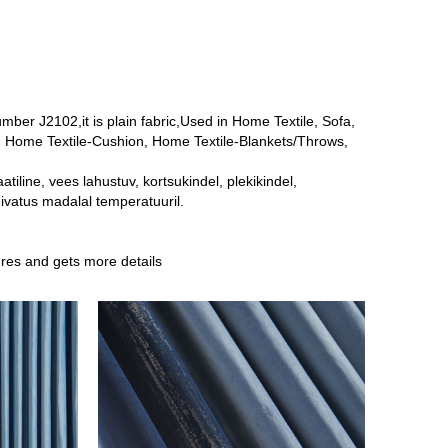
er J2102,it is plain fabric,Used in Home Textile, Sofa,
w, Home Textile-Cushion, Home Textile-Blankets/Throws,
.
tiline, vees lahustuv, kortsukindel, plekikindel,
uivatus madalal temperatuuril.
res and gets more details