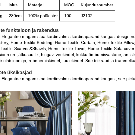
l
laius
Materjal
MOQ
Kujundusnumber
g
280cm
100% polüester
100
J2102
ote funktsioon ja rakendus
s Elegantne magamistoa kardinvalmis kardinaparand kangas. design numb
tery, Home Textile-Bedding, Home Textile-Curtain, Home Textile-Pillo
Textile-Scarves&Shawls, Home Textile-Towel, Home Textile-Sofa cover
ioon on: jätkusuutlik, hingav, veekindel, kokkutõmbumisvastane, antistaa
isolatsiooniga, rebenemiskindel, tuulekindel. Soe triikraud ja trummelk
ote üksikasjad
s Elegantne magamistoa kardinvalmis kardinaparand kangas , see pictu