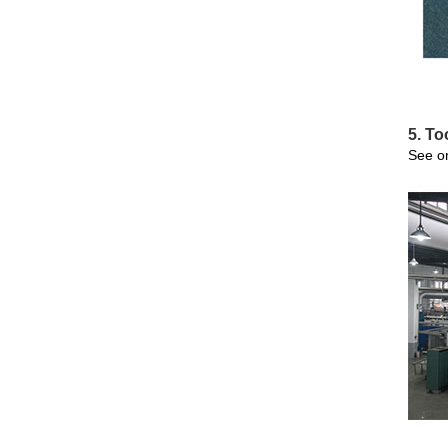
5. To
See on