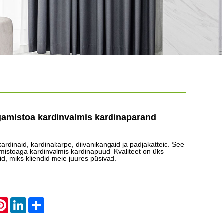
amistoa kardinvalmis kardinaparand
kardinaid, kardinakarpe, diivanikangaid ja padjakatteid. See
istoaga kardinvalmis kardinapuud. Kvaliteet on üks
id, miks kliendid meie juures püsivad.
atsApp
Pinterest
LinkedIn
Share