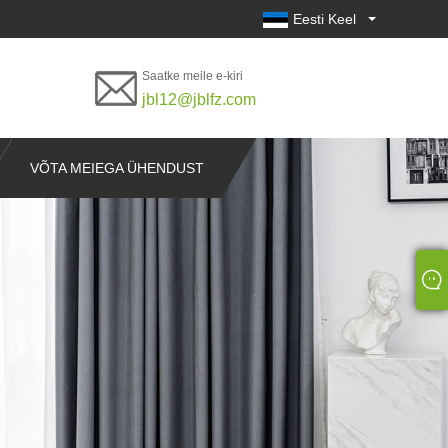
Eesti Keel
Saatke meile e-kiri
jbl12@jblfz.com
VÕTA MEIEGA ÜHENDUST