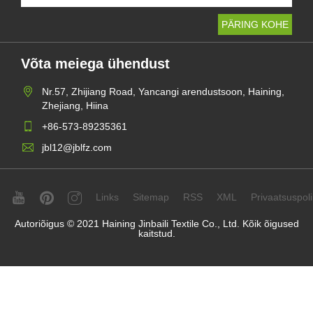
Võta meiega ühendust
Nr.57, Zhijiang Road, Yancangi arendustsoon, Haining,
Zhejiang, Hiina
+86-573-89235361
jbl12@jblfz.com
Links
Sitemap
RSS
XML
Privaatsuspolii
Autoriõigus © 2021 Haining Jinbaili Textile Co., Ltd. Kõik õigused
kaitstud.