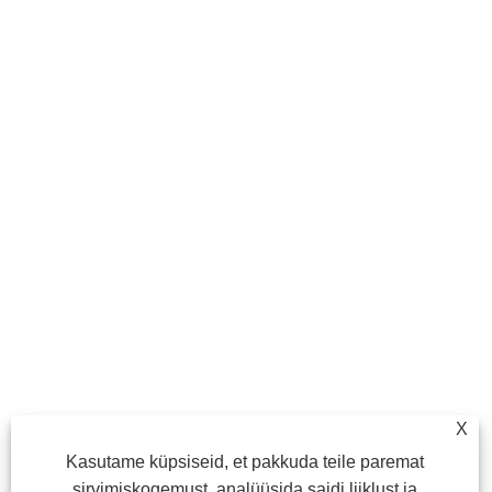
X
Kasutame küpsiseid, et pakkuda teile paremat
sirvimiskogemust, analüüsida saidi liiklust ja