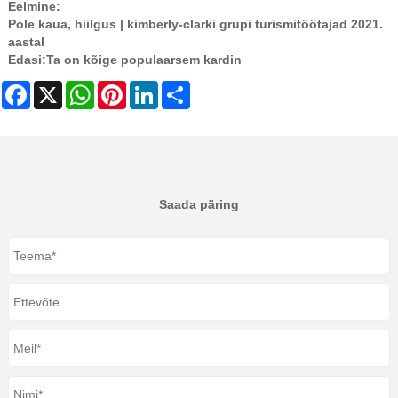
Eelmine:
Pole kaua, hiilgus | kimberly-clarki grupi turismitöötajad 2021.
aastal
Edasi:
Ta on kõige populaarsem kardin
Facebook
X
WhatsApp
Pinterest
LinkedIn
Share
Saada päring