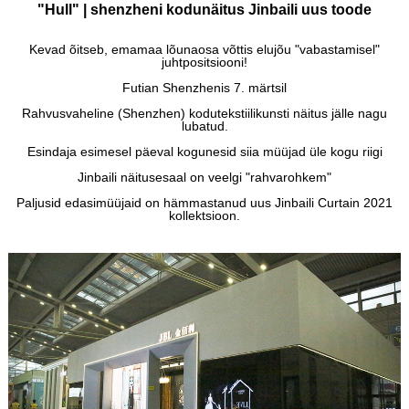
"Hull" | shenzheni kodunäitus Jinbaili uus toode
Kevad õitseb, emamaa lõunaosa võttis elujõu "vabastamisel"
juhtpositsiooni!
Futian Shenzhenis 7. märtsil
Rahvusvaheline (Shenzhen) kodutekstiilikunsti näitus jälle nagu
lubatud.
Esindaja esimesel päeval kogunesid siia müüjad üle kogu riigi
Jinbaili näitusesaal on veelgi "rahvarohkem"
Paljusid edasimüüjaid on hämmastanud uus Jinbaili Curtain 2021
kollektsioon.