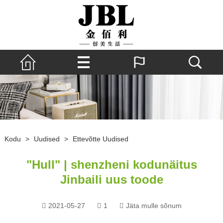
Kodu
>
Uudised
>
Ettevõtte Uudised
"Hull" | shenzheni kodunäitus
Jinbaili uus toode
2021-05-27
1
Jäta mulle sõnum