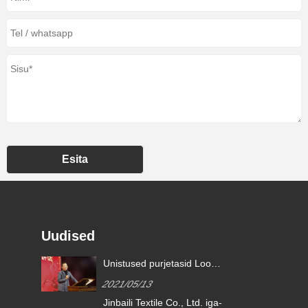
Esita
Uudised
ikku
Unistused purjetasid Loo
parem tulevik | kimberly-clarki
2021/05/13
tunnustusauhinnad 2020
on
Jinbaili Textile Co., Ltd. iga-