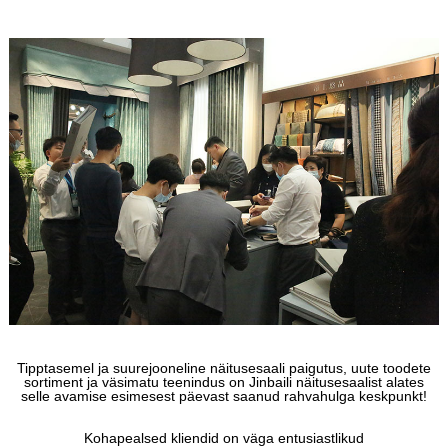
Tipptasemel ja suurejooneline näitusesaali paigutus, uute toodete
sortiment ja väsimatu teenindus on Jinbaili näitusesaalist alates
selle avamise esimesest päevast saanud rahvahulga keskpunkt!
Kohapealsed kliendid on väga entusiastlikud