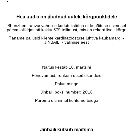
Hea uudis on jõudnud uutele kõrgpunktidele
Shenzheni rahvusvahelise kodutekstiili ja riide näituse esimesel
päeval allkirjastati kokku 579 tellimust, mis on rekordiliselt kõrge
Täname paljusid kliente kardinatööstuse juhtiva kaubamärgi -
JINBAILI - valimise eest
Näitus kestab 10. märtsini
Põnevamaid, rohkem otseülekandeid
Palun minge
Jinbaili boksi number: 2C18
Parema elu nimel kohtume teiega
Jinbaili kutsub maitsma