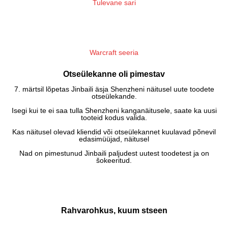
Tulevane sari
Warcraft seeria
Otseülekanne oli pimestav
7. märtsil lõpetas Jinbaili äsja Shenzheni näitusel uute toodete
otseülekande.
Isegi kui te ei saa tulla Shenzheni kanganäitusele, saate ka uusi
tooteid kodus valida.
Kas näitusel olevad kliendid või otseülekannet kuulavad põnevil
edasimüüjad, näitusel
Nad on pimestunud Jinbaili paljudest uutest toodetest ja on
šokeeritud.
Rahvarohkus, kuum stseen