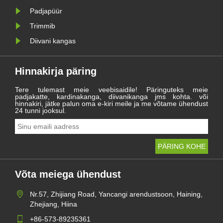
Padjapüür
Trimmib
Diivani kangas
Hinnakirja päring
Tere tulemast meie veebisaidile! Päringuteks meie
padjakatte, kardinakanga, diivanikanga jms kohta. või
hinnakiri, jätke palun oma e-kiri meile ja me võtame ühendust
24 tunni jooksul.
Võta meiega ühendust
Nr.57, Zhijiang Road, Yancangi arendustsoon, Haining,
Zhejiang, Hiina
+86-573-89235361