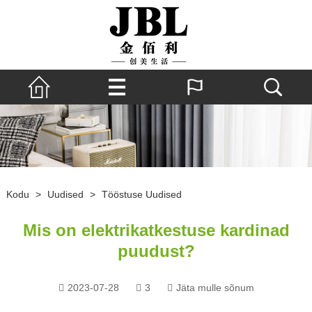
Kodu
>
Uudised
>
Tööstuse Uudised
Mis on elektrikatkestuse kardinad
puudust?
2023-07-28
3
Jäta mulle sõnum