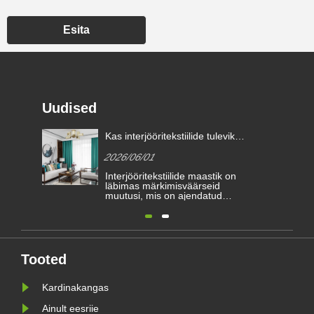
Esita
Uudised
Kas interjööritekstiilide tulevikku
määrab suure jõudlusega
2026/06/01
kardinakangas?
Interjööritekstiilide maastik on
läbimas märkimisväärseid
muutusi, mis on ajendatud
arenevatest
arhitektuurinõuetest ja tarbijate
eelistustest nii esteetika kui ka
funktsionaalsuse osas. Selles
dünaamilises sektoris on üks
kategooria jätkuvalt elu- ja
Tooted
äripindade nurgakivi:
kardinakangas.
Kardinakangas
Ainult eesriie