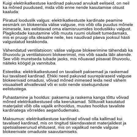
Kuigi elektrikatkestuse kardinad pakuvad arvukalt eeliseid, on neil
ka mõned puudused, mida võib enne nende kasutamise otsust
kaaluda:
Piiratud looduslik valgus: elektrikatkestuste kardinate peamine
eesmärk on blokeerida välise valguse, mis võib olla puudus mõnele
inimesele, kes eelistavad oma elamisruumides looduslikku valgust.
Plagikodade kasutamine võib muuta ruumi oluliselt tumedamaks,
mis ei pruugi olla ideaalne neile, kes naudivad päeva jooksul hästi
valgustatud keskkonda.
Vähendatud ventilatsioon: välise valguse blokeerimine tähendab ka
õhuvoolu ja ventilatsiooni blokeerimist, mis võib saada läbi akende.
See võib muretseda tubade jaoks, mis nõuavad piisavat õhuvoolu,
näiteks köögid ja vannituba.
Esteetika: elektrikatkestused on tavaliselt paksemad ja raskemad
kui tavalised kardinad. Ehkki need pakuvad suurepäraseid valguse
blokeerivaid omadusi, võivad mõned inimesed leida neid vähem
visuaalselt ahvatlevaid või ei sobi nende sisekujunduse
eelistustega.
Puhastamine ja hooldus: paksema ja raskema kanga tõttu võivad
mõned elektrikatkestused olla keerukamad. Sõltuvalt kasutatud
materjalist võib olla vajalik erihooldus, muutes hooldus tavaliste
kardinatega võrreldes aeganõudemaks.
Maksumus: elektrikatkestuse kardinad võivad olla kallimad kui
tavalised kardinad, mis on tingitud täiendavatest materjalidest ja
spetsialiseerunud ehitusest, mis on vajalikud nende valguse
blokeerivate omaduste saavutamiseks.