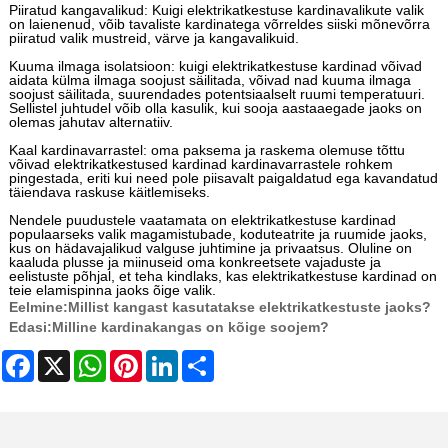
Piiratud kangavalikud: Kuigi elektrikatkestuse kardinavalikute valik
on laienenud, võib tavaliste kardinatega võrreldes siiski mõnevõrra
piiratud valik mustreid, värve ja kangavalikuid.
Kuuma ilmaga isolatsioon: kuigi elektrikatkestuse kardinad võivad
aidata külma ilmaga soojust säilitada, võivad nad kuuma ilmaga
soojust säilitada, suurendades potentsiaalselt ruumi temperatuuri.
Sellistel juhtudel võib olla kasulik, kui sooja aastaaegade jaoks on
olemas jahutav alternatiiv.
Kaal kardinavarrastel: oma paksema ja raskema olemuse tõttu
võivad elektrikatkestused kardinad kardinavarrastele rohkem
pingestada, eriti kui need pole piisavalt paigaldatud ega kavandatud
täiendava raskuse käitlemiseks.
Nendele puudustele vaatamata on elektrikatkestuse kardinad
populaarseks valik magamistubade, koduteatrite ja ruumide jaoks,
kus on hädavajalikud valguse juhtimine ja privaatsus. Oluline on
kaaluda plusse ja miinuseid oma konkreetsete vajaduste ja
eelistuste põhjal, et teha kindlaks, kas elektrikatkestuse kardinad on
teie elamispinna jaoks õige valik.
Eelmine:
Millist kangast kasutatakse elektrikatkestuste jaoks?
Edasi:
Milline kardinakangas on kõige soojem?
Facebook
X
WhatsApp
Pinterest
LinkedIn
Share