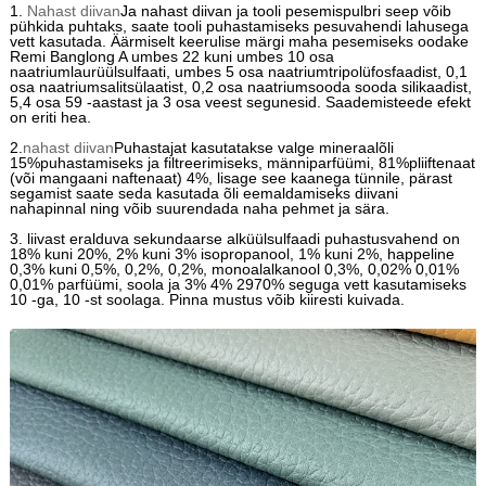
1.
Nahast diivan
Ja nahast diivan ja tooli pesemispulbri seep võib
pühkida puhtaks, saate tooli puhastamiseks pesuvahendi lahusega
vett kasutada. Äärmiselt keerulise märgi maha pesemiseks oodake
Remi Banglong A umbes 22 kuni umbes 10 osa
naatriumlaurüülsulfaati, umbes 5 osa naatriumtripolüfosfaadist, 0,1
osa naatriumsalitsülaatist, 0,2 osa naatriumsooda sooda silikaadist,
5,4 osa 59 -aastast ja 3 osa veest segunesid. Saademisteede efekt
on eriti hea.
2.
nahast diivan
Puhastajat kasutatakse valge mineraalõli
15%puhastamiseks ja filtreerimiseks, männiparfüümi, 81%pliiftenaat
(või mangaani naftenaat) 4%, lisage see kaanega tünnile, pärast
segamist saate seda kasutada õli eemaldamiseks diivani
nahapinnal ning võib suurendada naha pehmet ja sära.
3. liivast eralduva sekundaarse alküülsulfaadi puhastusvahend on
18% kuni 20%, 2% kuni 3% isopropanool, 1% kuni 2%, happeline
0,3% kuni 0,5%, 0,2%, 0,2%, monoalalkanool 0,3%, 0,02% 0,01%
0,01% parfüümi, soola ja 3% 4% 2970% seguga vett kasutamiseks
10 -ga, 10 -st soolaga. Pinna mustus võib kiiresti kuivada.