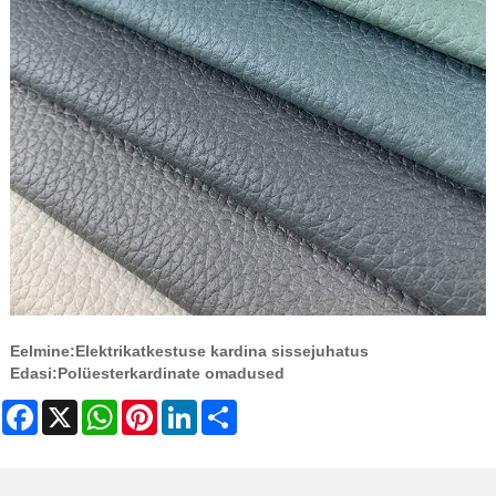
Eelmine:
Elektrikatkestuse kardina sissejuhatus
Edasi:
Polüesterkardinate omadused
Facebook
X
WhatsApp
Pinterest
LinkedIn
Share