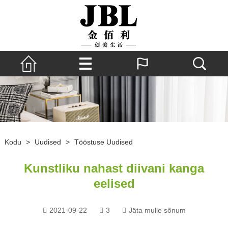
Kodu
>
Uudised
>
Tööstuse Uudised
Kunstliku nahast diivani kanga
eelised
2021-09-22
3
Jäta mulle sõnum