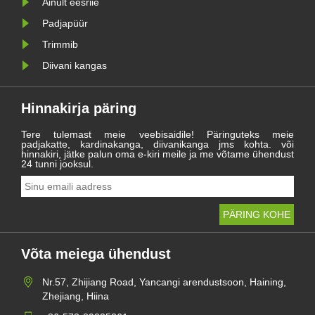
Ainult eesriie
Padjapüür
Trimmib
Diivani kangas
Hinnakirja päring
Tere tulemast meie veebisaidile! Päringuteks meie
padjakatte, kardinakanga, diivanikanga jms kohta. või
hinnakiri, jätke palun oma e-kiri meile ja me võtame ühendust
24 tunni jooksul.
Võta meiega ühendust
Nr.57, Zhijiang Road, Yancangi arendustsoon, Haining,
Zhejiang, Hiina