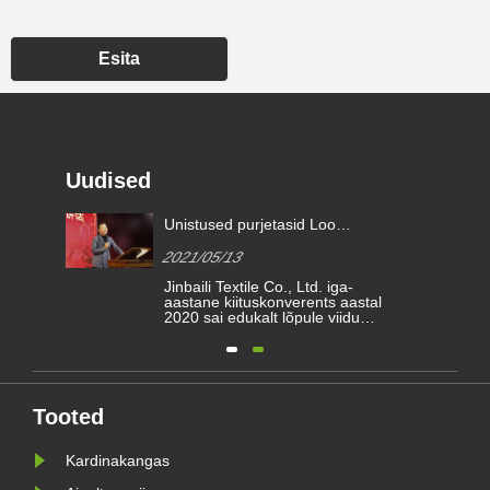
Esita
Uudised
ikku
Unistused purjetasid Loo
parem tulevik | kimberly-clarki
2021/05/13
tunnustusauhinnad 2020
on
Jinbaili Textile Co., Ltd. iga-
aastane kiituskonverents aastal
2020 sai edukalt lõpule viidud.
Jinbaili pere kogunes
jate
Hainingisse, et vaadata üle
 ka
aasta jooksul saavutatud
es
raskused ja saavutused ning
s
oodata uut teekonda 2021.
aastal.
Tooted
Kardinakangas