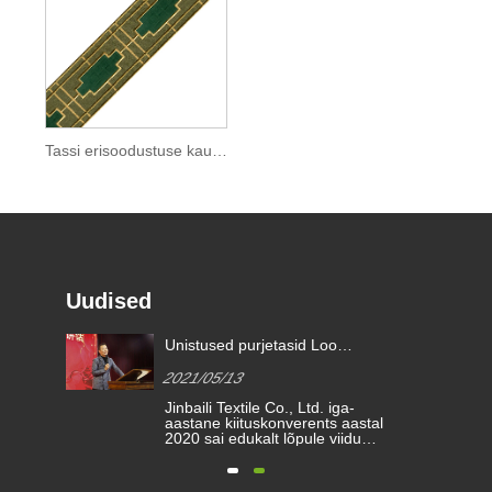
Tassi erisoodustuse kaunistamine
Uudised
ikku
Unistused purjetasid Loo
parem tulevik | kimberly-clarki
2021/05/13
tunnustusauhinnad 2020
on
Jinbaili Textile Co., Ltd. iga-
aastane kiituskonverents aastal
2020 sai edukalt lõpule viidud.
Jinbaili pere kogunes
jate
Hainingisse, et vaadata üle
 ka
aasta jooksul saavutatud