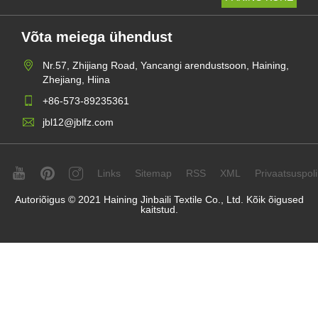
Võta meiega ühendust
Nr.57, Zhijiang Road, Yancangi arendustsoon, Haining,
Zhejiang, Hiina
+86-573-89235361
jbl12@jblfz.com
Links
Sitemap
RSS
XML
Privaatsuspolii
Autoriõigus © 2021 Haining Jinbaili Textile Co., Ltd. Kõik õigused
kaitstud.