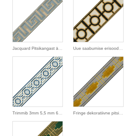
Jacquard Pitsikangast äärepitsiümbriste tikandid
Uue saabumise erisoodustus kardinate ning diivani ja lauariide jaoks
Trimmib 3mm 5,5 mm 6,5 mm 8 mm 8,5 mm 10 mm 13 mm laiust
Fringe dekoratiivne pitside lõikamine