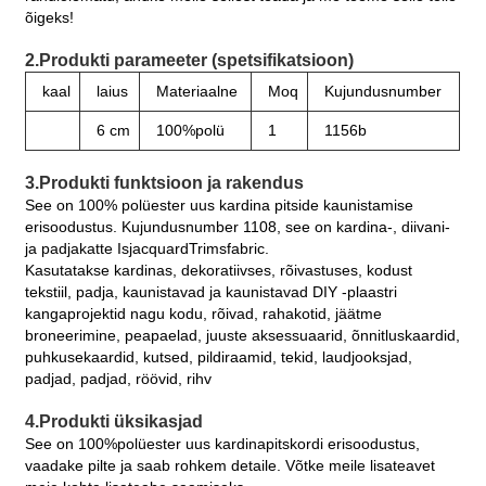
õigeks!
2.Produkti parameeter (spetsifikatsioon)
kaal
laius
Materiaalne
Moq
Kujundusnumber
6 cm
100%polü
1
1156b
3.Produkti funktsioon ja rakendus
See on 100% polüester uus kardina pitside kaunistamise
erisoodustus. Kujundusnumber 1108, see on kardina-, diivani-
ja padjakatte IsjacquardTrimsfabric.
Kasutatakse kardinas, dekoratiivses, rõivastuses, kodust
tekstiil, padja, kaunistavad ja kaunistavad DIY -plaastri
kangaprojektid nagu kodu, rõivad, rahakotid, jäätme
broneerimine, peapaelad, juuste aksessuaarid, õnnitluskaardid,
puhkusekaardid, kutsed, pildiraamid, tekid, laudjooksjad,
padjad, padjad, röövid, rihv
4.Produkti üksikasjad
See on 100%polüester uus kardinapitskordi erisoodustus,
vaadake pilte ja saab rohkem detaile. Võtke meile lisateavet