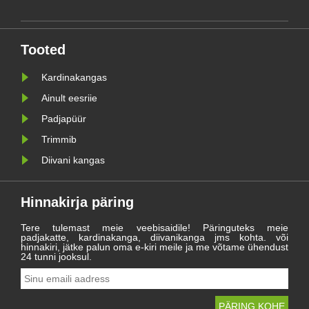
es
raskused ja saavutused ning
s
oodata uut teekonda 2021.
aastal.
Tooted
Kardinakangas
Ainult eesriie
Padjapüür
Trimmib
Diivani kangas
Hinnakirja päring
Tere tulemast meie veebisaidile! Päringuteks meie
padjakatte, kardinakanga, diivanikanga jms kohta. või
hinnakiri, jätke palun oma e-kiri meile ja me võtame ühendust
24 tunni jooksul.