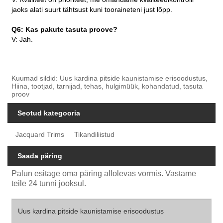
jaoks alati suurt tähtsust kuni tooraineteni just lõpp.
Q6: Kas pakute tasuta proove?
V: Jah.
Kuumad sildid: Uus kardina pitside kaunistamise erisoodustus,
Hiina, tootjad, tarnijad, tehas, hulgimüük, kohandatud, tasuta
proov
Seotud kategooria
Jacquard Trims
Tikandiliistud
Saada päring
Palun esitage oma päring allolevas vormis. Vastame
teile 24 tunni jooksul.