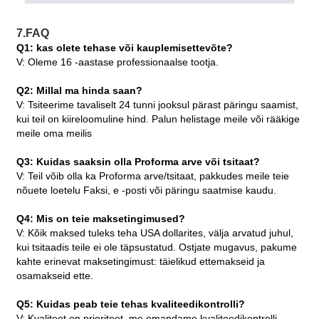
7.FAQ
Q1: kas olete tehase või kauplemisettevõte?
V: Oleme 16 -aastase professionaalse tootja.
Q2: Millal ma hinda saan?
V: Tsiteerime tavaliselt 24 tunni jooksul pärast päringu saamist,
kui teil on kiireloomuline hind. Palun helistage meile või rääkige
meile oma meilis
Q3: Kuidas saaksin olla Proforma arve või tsitaat?
V: Teil võib olla ka Proforma arve/tsitaat, pakkudes meile teie
nõuete loetelu Faksi, e -posti või päringu saatmise kaudu.
Q4: Mis on teie maksetingimused?
V: Kõik maksed tuleks teha USA dollarites, välja arvatud juhul,
kui tsitaadis teile ei ole täpsustatud. Ostjate mugavus, pakume
kahte erinevat maksetingimust: täielikud ettemakseid ja
osamakseid ette.
Q5: Kuidas peab teie tehas kvaliteedikontrolli?
V: Kvaliteet on prioriteet, me omandame kvaliteedikontrolli