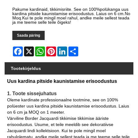
Pakume kardinaid, tikkimisriite. See on 100%polükanga uus
kardina pitside kaunistamise erisoodustus. Laius on 6 cm.No
Moq.Kui te pole mingil moel rahul, andke meile sellest teada
ja me teeme selle teile õigeks!
Saada päring
Facebook
X
WhatsApp
Pinterest
LinkedIn
Share
Tootekirjeldus
Uus kardina pitside kaunistamise erisoodustus
1. Toote sissejuhatus
Oleme kardinate professionaalne tootmine, see on 100%
polüester uus kardina pitside kaunistamise erisoodustus. Laius
on 6 cm ja MOQ on 1 meeter.
Värviline Border Jacquardi tikkimise tikkimise ääriste
erisoodustus. Usume, et teile meeldib see dekoratiivse
Jacquardi lindi kollektsioon. Kui te pole mingil moel
rahulolematu, andke meile sellest teada ja me teeme selle teile