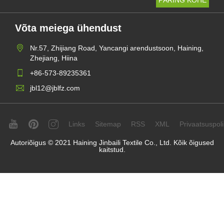
Võta meiega ühendust
Nr.57, Zhijiang Road, Yancangi arendustsoon, Haining,
Zhejiang, Hiina
+86-573-89235361
jbl12@jblfz.com
Links
Sitemap
RSS
XML
Privaatsuspolii
Autoriõigus © 2021 Haining Jinbaili Textile Co., Ltd. Kõik õigused
kaitstud.