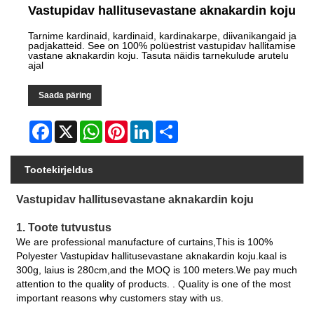
Vastupidav hallitusevastane aknakardin koju
Tarnime kardinaid, kardinaid, kardinakarpe, diivanikangaid ja
padjakatteid. See on 100% polüestrist vastupidav hallitamise
vastane aknakardin koju. Tasuta näidis tarnekulude arutelu
ajal
Saada päring
Facebook
X
WhatsApp
Pinterest
LinkedIn
Share
Tootekirjeldus
Vastupidav hallitusevastane aknakardin koju
1. Toote tutvustus
We are professional manufacture of curtains,This is 100%
Polyester Vastupidav hallitusevastane aknakardin koju.kaal is
300g, laius is 280cm,and the MOQ is 100 meters.We pay much
attention to the quality of products. . Quality is one of the most
important reasons why customers stay with us.