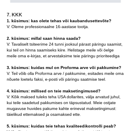
7. KKK
1. küsimus: kas olete tehas või kaubandusettevõte?
V: Oleme professionaalne 16-aastase tootja.
2. küsimus: millal saan hinna saada?
V: Tavaliselt tsiteerime 24 tunni jooksul pärast päringu saamist,
kui teil on hinna saamiseks kiire. Helistage meile või öelge
meile oma e-kirjas, et arvestaksime teie päringu prioriteediga
3. küsimus: kuidas mul on Proforma arve või pakkumine?
V: Teil võib olla Proforma arve / pakkumine, esitades meile oma
nõuete loetelu faksi, e-posti või päringu saatmise teel.
4. küsimus: millised on teie maksetingimused?
V: Kõik maksed tuleks teha USA dollarites, välja arvatud juhul,
kui teile saadetud pakkumises on täpsustatud. Meie ostjate
mugavuse huvides pakume kahte erinevat maksetingimust:
täielikud ettemaksed ja osamaksed ette.
5. küsimus: kuidas teie tehas kvaliteedikontrolli peab?