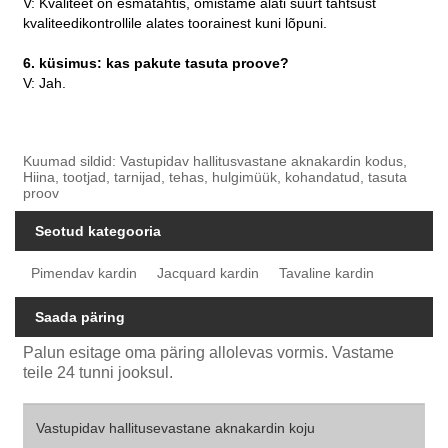
V: Kvaliteet on esmatähtis, omistame alati suurt tähtsust
kvaliteedikontrollile alates toorainest kuni lõpuni.
6. küsimus: kas pakute tasuta proove?
V: Jah.
Kuumad sildid: Vastupidav hallitusvastane aknakardin kodus,
Hiina, tootjad, tarnijad, tehas, hulgimüük, kohandatud, tasuta
proov
Seotud kategooria
Pimendav kardin
Jacquard kardin
Tavaline kardin
Saada päring
Palun esitage oma päring allolevas vormis. Vastame
teile 24 tunni jooksul.