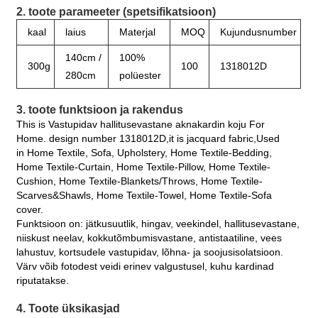
2. toote parameeter (spetsifikatsioon)
kaal
laius
Materjal
MOQ
Kujundusnumber
140cm /
100%
300g
100
1318012D
280cm
polüester
3. toote funktsioon ja rakendus
This is Vastupidav hallitusevastane aknakardin koju For
Home. design number 1318012D,it is jacquard fabric,Used
in Home Textile, Sofa, Upholstery, Home Textile-Bedding,
Home Textile-Curtain, Home Textile-Pillow, Home Textile-
Cushion, Home Textile-Blankets/Throws, Home Textile-
Scarves&Shawls, Home Textile-Towel, Home Textile-Sofa
cover.
Funktsioon on: jätkusuutlik, hingav, veekindel, hallitusevastane,
niiskust neelav, kokkutõmbumisvastane, antistaatiline, vees
lahustuv, kortsudele vastupidav, lõhna- ja soojusisolatsioon.
Värv võib fotodest veidi erinev valgustusel, kuhu kardinad
riputatakse.
4. Toote üksikasjad