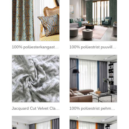
100% polüesterkangast kuldtrükitud kangas kardina jaoks
100% polüestrist puuvillast kangast kardinapolstrikangad
Jacquard Cut Velvet Classic polüester 280cm laiune kardinakangas
100% polüestrist pehme šenillkangas kardina jaoks