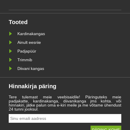
es
raskused ja saavutused ning
s
oodata uut teekonda 2021.
aastal.
Tooted
Kardinakangas
Ainult eesriie
Padjapüür
Trimmib
Diivani kangas
Hinnakirja päring
Tere tulemast meie veebisaidile! Päringuteks meie
padjakatte, kardinakanga, diivanikanga jms kohta. või
hinnakiri, jätke palun oma e-kiri meile ja me võtame ühendust
24 tunni jooksul.